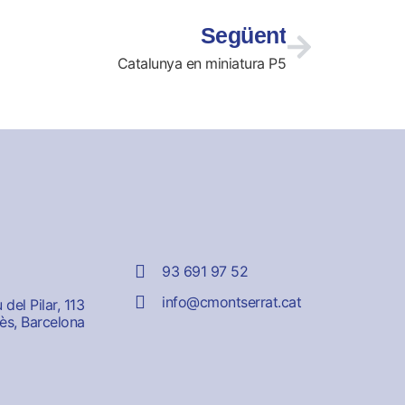
Següent
Catalunya en miniatura P5
93 691 97 52
info@cmontserrat.cat
del Pilar, 113
ès, Barcelona