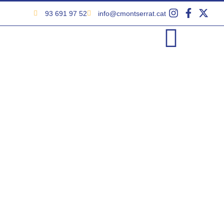
93 691 97 52
info@cmontserrat.cat