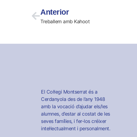
Anterior
Treballem amb Kahoot
El Col·legi Montserrat és a
Cerdanyola des de l’any 1948
amb la vocació d’ajudar els/les
alumnes, d’estar al costat de les
seves famílies, i fer-los créixer
intel·lectualment i personalment.