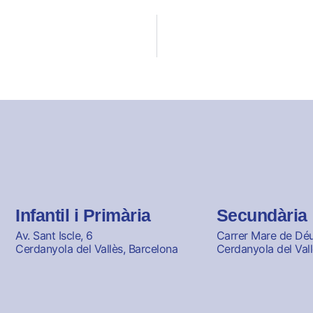
Infantil i Primària
Secundària
Av. Sant Iscle, 6
Carrer Mare de Déu 
Cerdanyola del Vallès, Barcelona
Cerdanyola del Vall