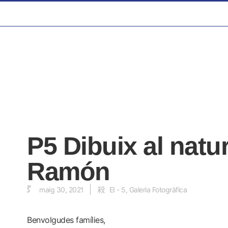
P5 Dibuix al natur
Ramón
maig 30, 2021
EI - 5
,
Galeria Fotogràfica
Benvolgudes famílies,