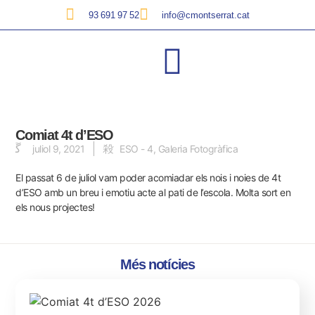
93 691 97 52
info@cmontserrat.cat
Comiat 4t d’ESO
juliol 9, 2021
ESO - 4
,
Galeria Fotogràfica
El passat 6 de juliol vam poder acomiadar els nois i noies de 4t
d’ESO amb un breu i emotiu acte al pati de l’escola.
Molta sort en
els nous projectes!
Més notícies