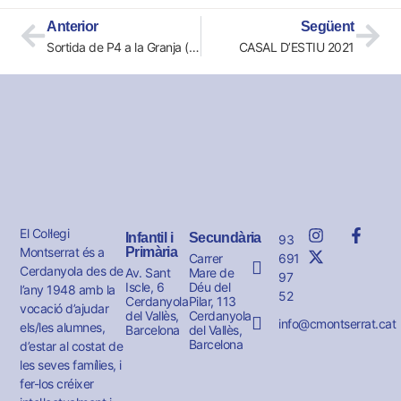
Anterior
Següent
Sortida de P4 a la Granja (Els Esquirols)
CASAL D’ESTIU 2021
El Col·legi
Infantil i
Secundària
93
Montserrat és a
Primària
691
Carrer
Cerdanyola des de
Av. Sant
Mare de
97
Iscle, 6
Déu del
l’any 1948 amb la
52
Cerdanyola
Pilar, 113
vocació d’ajudar
del Vallès,
Cerdanyola
info@cmontserrat.cat
els/les alumnes,
Barcelona
del Vallès,
Barcelona
d’estar al costat de
les seves famílies, i
fer-los créixer