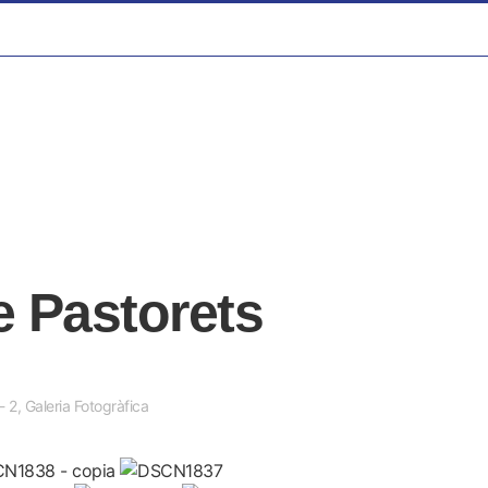
e Pastorets
- 2
,
Galeria Fotogràfica