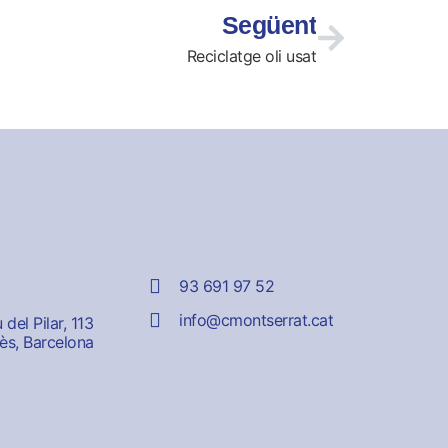
Següent
Reciclatge oli usat
93 691 97 52
info@cmontserrat.cat
del Pilar, 113
ès, Barcelona