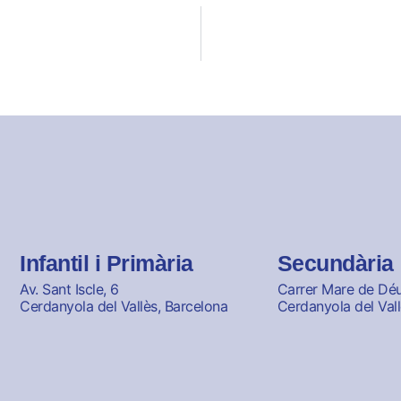
Infantil i Primària
Secundària
Av. Sant Iscle, 6
Carrer Mare de Déu 
Cerdanyola del Vallès, Barcelona
Cerdanyola del Vall