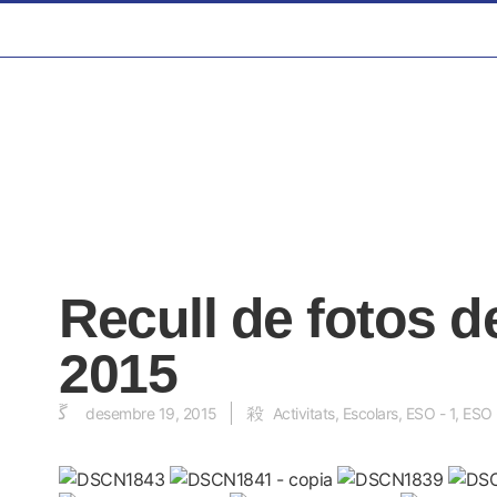
Recull de fotos d
2015
desembre 19, 2015
Activitats
,
Escolars
,
ESO - 1
,
ESO 