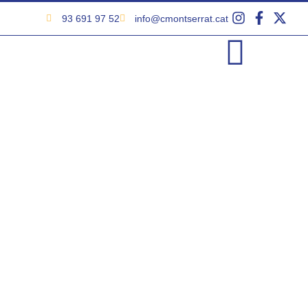
93 691 97 52
info@cmontserrat.cat