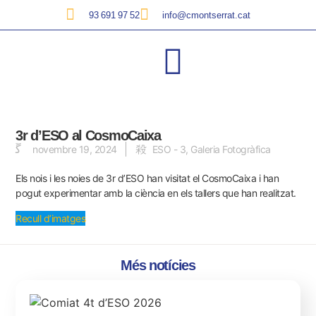
93 691 97 52
info@cmontserrat.cat
3r d’ESO al CosmoCaixa
novembre 19, 2024
ESO - 3
,
Galeria Fotogràfica
Els nois i les noies de 3r d’ESO han visitat el CosmoCaixa i han
pogut experimentar amb la ciència en els tallers que han realitzat.
Recull d’imatges
Més notícies