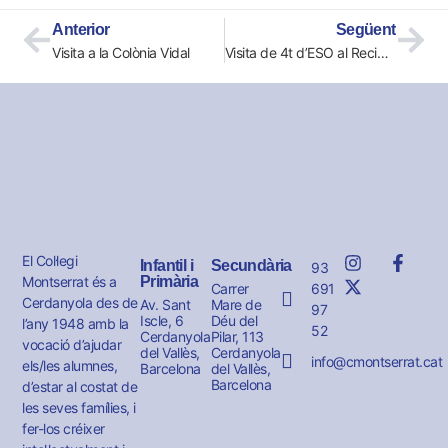
Anterior
Següent
Visita a la Colònia Vidal
Visita de 4t d’ESO al Recinte modernista de Sant Pau i a la Sagrada Família
El Col·legi
Infantil i
Secundària
93
Montserrat és a
Primària
691
Carrer
Cerdanyola des de
Av. Sant
Mare de
97
Iscle, 6
Déu del
l’any 1948 amb la
52
Cerdanyola
Pilar, 113
vocació d’ajudar
del Vallès,
Cerdanyola
info@cmontserrat.cat
els/les alumnes,
Barcelona
del Vallès,
Barcelona
d’estar al costat de
les seves famílies, i
fer-los créixer