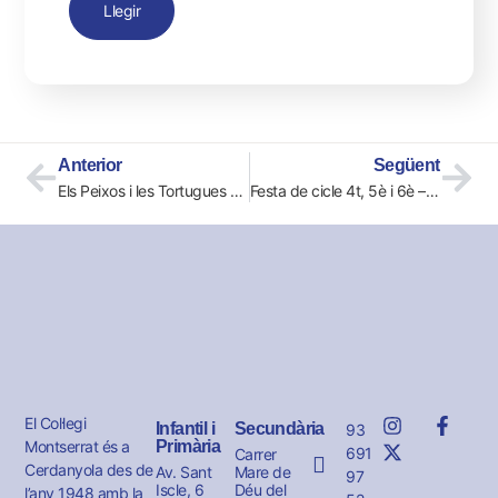
Llegir
Anterior
Següent
Els Peixos i les Tortugues anem d’excursió
Festa de cicle 4t, 5è i 6è – 8 de maig de 2026
El Col·legi
Infantil i
Secundària
93
Montserrat és a
Primària
691
Carrer
Cerdanyola des de
Av. Sant
Mare de
97
Iscle, 6
Déu del
l’any 1948 amb la