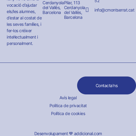
52
Cerdanyola
Pilar, 113
vocació d’ajudar
del Vallès,
Cerdanyola
info@cmontserrat.cat
els/les alumnes,
Barcelona
del Vallès,
Barcelona
d’estar al costat de
les seves famílies, i
fer-los créixer
intel·lectualment i
personalment.
Contacta'ns
Avís legal
Política de privacitat
Política de cookies
Desenvolupament 💙 addicional.com