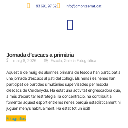
93 691 97 52
info@cmontserrat.cat
Jornada d’escacs a primària
maig 8, 2026
Escola
,
Galeria Fotogràfica
Aquest 6 de maig els alumnes primària de l’escola han participat a
una jornada d’escacs al pati del col·legi. Els nens i les nenes han
participat de partides simultànies supervisades per l’escola
d’escacs de Cerdanyola. Ha estat una activitat engrescadora que,
a més d’exercitar l’estratègia i la concentració, ha contribuït a
fomentar aquest esport entre les nenes perquè estadísticament hi
juguen menys habitualment. Ha estat tot un èxit!
Fotografies