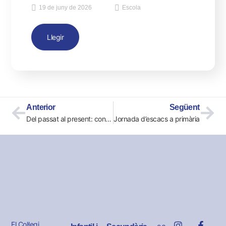
19 de juny de 2026
Escola
Llegir
Anterior
Següent
Del passat al present: construïm una línia del temps
Jornada d’escacs a primària
El Col·legi