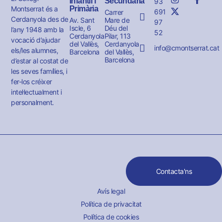
Infantil i
Secundària
93
Montserrat és a
Primària
691
Carrer
Cerdanyola des de
Av. Sant
Mare de
97
Iscle, 6
Déu del
l’any 1948 amb la
52
Cerdanyola
Pilar, 113
vocació d’ajudar
del Vallès,
Cerdanyola
info@cmontserrat.cat
els/les alumnes,
Barcelona
del Vallès,
Barcelona
d’estar al costat de
les seves famílies, i
fer-los créixer
intel·lectualment i
personalment.
Contacta'ns
Avís legal
Política de privacitat
Política de cookies