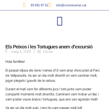
93 691 97 52
info@cmontserrat.cat
Els Peixos i les Tortugues anem d’excursió
maig 6, 2026
Escola
Hola famílies!
El passat dijous els nens i nenes d’I3 vam anar d’excursió al Parc
de Vallparadís. Va ser un dia molt divertit on vam caminar molt,
jugar plegats i gaudir de la natura.
Durant el matí vam fer diferents jocs i tots junts vam poder
compartir moments molt divertits. Caminant vam trobar un llac i
vam poder veure ànecs i tortugues, que ens van agradar molt!
Va ser un dia molt xulo, i ens ho vam passar molt bé!