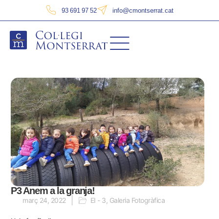
93 691 97 52
info@cmontserrat.cat
P3 Anem a la granja!
març 24, 2022
EI - 3
,
Galeria Fotogràfica