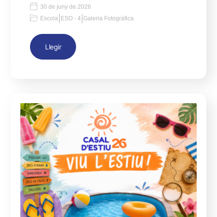
30 de juny de 2026
|
|
Escola
ESO - 4
Galeria Fotogràfica
Llegir