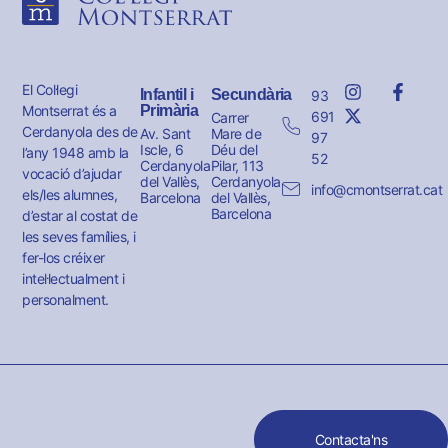
El Col·legi
Infantil i
Secundària
93
Montserrat és a
Primària
691
Carrer
Cerdanyola des de
Av. Sant
Mare de
97
Iscle, 6
Déu del
l’any 1948 amb la
52
Cerdanyola
Pilar, 113
vocació d’ajudar
del Vallès,
Cerdanyola
info@cmontserrat.cat
els/les alumnes,
Barcelona
del Vallès,
Barcelona
d’estar al costat de
les seves famílies, i
fer-los créixer
intel·lectualment i
personalment.
Contacta'ns