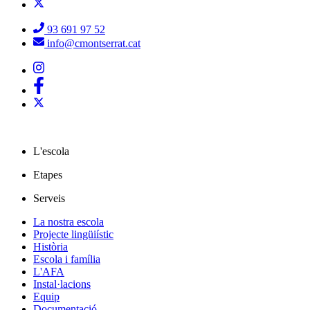
93 691 97 52
info@cmontserrat.cat
L'escola
Etapes
Serveis
La nostra escola
Projecte lingüiístic
Història
Escola i família
L'AFA
Instal·lacions
Equip
Documentació