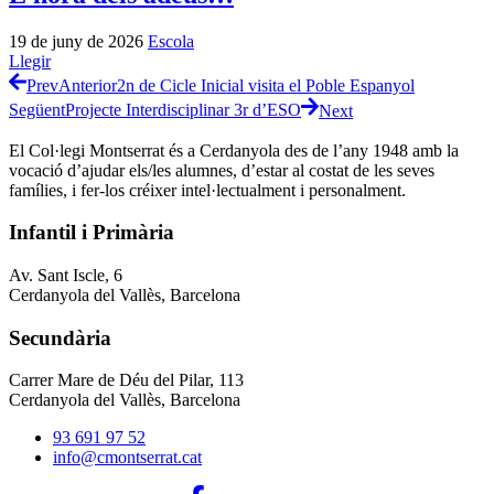
19 de juny de 2026
Escola
Llegir
Prev
Anterior
2n de Cicle Inicial visita el Poble Espanyol
Següent
Projecte Interdisciplinar 3r d’ESO
Next
El Col·legi Montserrat és a Cerdanyola des de l’any 1948 amb la
vocació d’ajudar els/les alumnes, d’estar al costat de les seves
famílies, i fer-los créixer intel·lectualment i personalment.
Infantil i Primària
Av. Sant Iscle, 6
Cerdanyola del Vallès, Barcelona
Secundària
Carrer Mare de Déu del Pilar, 113
Cerdanyola del Vallès, Barcelona
93 691 97 52
info@cmontserrat.cat