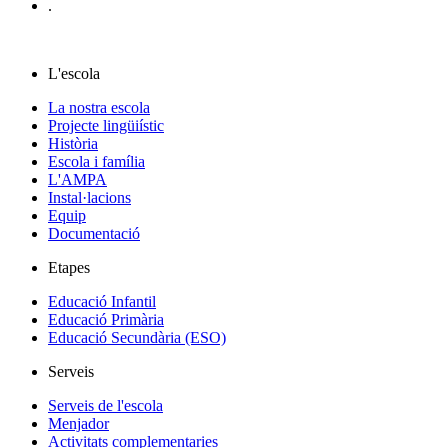
.
L'escola
La nostra escola
Projecte lingüiístic
Història
Escola i família
L'AMPA
Instal·lacions
Equip
Documentació
Etapes
Educació Infantil
Educació Primària
Educació Secundària (ESO)
Serveis
Serveis de l'escola
Menjador
Activitats complementaries