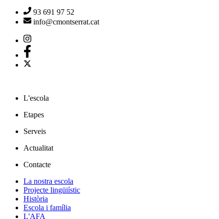
93 691 97 52
info@cmontserrat.cat
L'escola
Etapes
Serveis
Actualitat
Contacte
La nostra escola
Projecte lingüiístic
Història
Escola i família
L'AFA