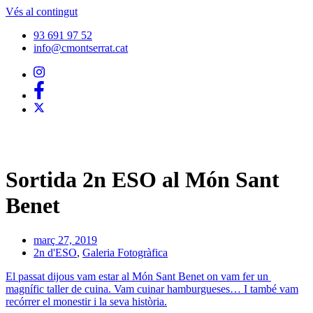
Vés al contingut
93 691 97 52
info@cmontserrat.cat
Sortida 2n ESO al Món Sant
Benet
març 27, 2019
2n d'ESO
,
Galeria Fotogràfica
El passat dijous vam estar al Món Sant Benet on vam fer un
magnífic taller de cuina. Vam cuinar hamburgueses… I també vam
recórrer el monestir i la seva història.