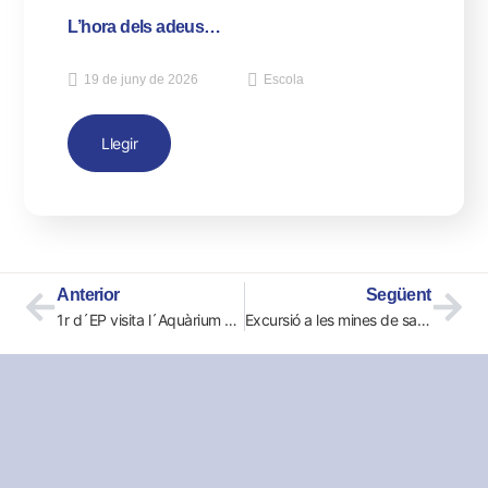
L’hora dels adeus…
19 de juny de 2026
Escola
Llegir
Anterior
Següent
1r d´EP visita l´Aquàrium de Barcelona
Excursió a les mines de sal de Cardona.