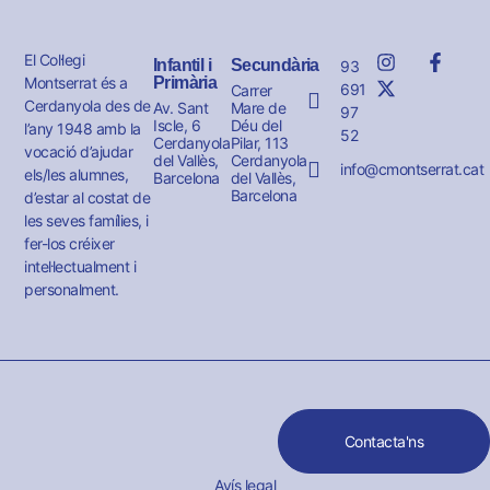
El Col·legi
Infantil i
Secundària
93
Montserrat és a
Primària
691
Carrer
Cerdanyola des de
Av. Sant
Mare de
97
Iscle, 6
Déu del
l’any 1948 amb la
52
Cerdanyola
Pilar, 113
vocació d’ajudar
del Vallès,
Cerdanyola
info@cmontserrat.cat
els/les alumnes,
Barcelona
del Vallès,
Barcelona
d’estar al costat de
les seves famílies, i
fer-los créixer
intel·lectualment i
personalment.
Contacta'ns
Avís legal