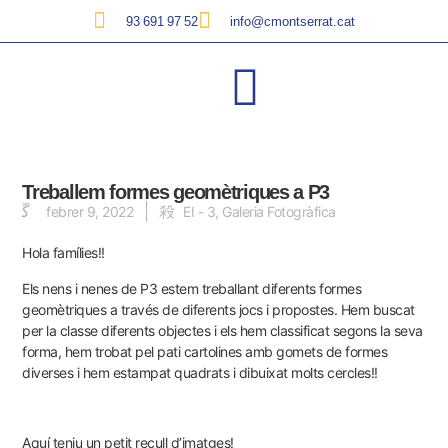
93 691 97 52
info@cmontserrat.cat
Treballem formes geomètriques a P3
febrer 9, 2022
EI - 3
,
Galeria Fotogràfica
Hola famílies!!
Els nens i nenes de P3 estem treballant diferents formes
geomètriques a través de diferents jocs i propostes. Hem buscat
per la classe diferents objectes i els hem classificat segons la seva
forma, hem trobat pel pati cartolines amb gomets de formes
diverses i hem estampat quadrats i dibuixat molts cercles!!
Aquí teniu un petit recull
d’imatges
!