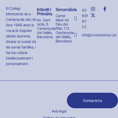
El Col·legi
Infantil i
Secundària
93
Montserrat és a
Primària
691
Carrer
Cerdanyola des de
Av. Sant
Mare de
97
Iscle, 6
Déu del
l’any 1948 amb la
52
Cerdanyola
Pilar, 113
vocació d’ajudar
del Vallès,
Cerdanyola
info@cmontserrat.cat
els/les alumnes,
Barcelona
del Vallès,
Barcelona
d’estar al costat de
les seves famílies, i
fer-los créixer
intel·lectualment i
personalment.
Contacta'ns
Avís legal
Política de privacitat