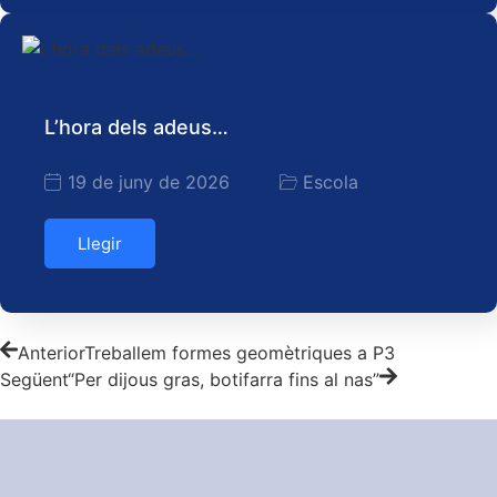
L’hora dels adeus…
19 de juny de 2026
Escola
Llegir
Anterior
Treballem formes geomètriques a P3
Següent
“Per dijous gras, botifarra fins al nas”