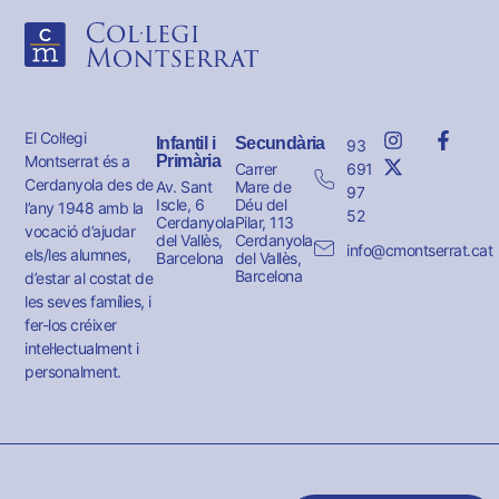
El Col·legi
Infantil i
Secundària
93
Montserrat és a
Primària
691
Carrer
Cerdanyola des de
Av. Sant
Mare de
97
Iscle, 6
Déu del
l’any 1948 amb la
52
Cerdanyola
Pilar, 113
vocació d’ajudar
del Vallès,
Cerdanyola
info@cmontserrat.cat
els/les alumnes,
Barcelona
del Vallès,
Barcelona
d’estar al costat de
les seves famílies, i
fer-los créixer
intel·lectualment i
personalment.