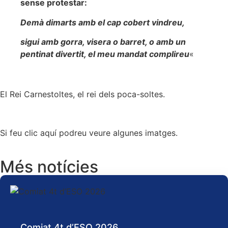
sense protestar:
Demà dimarts amb el cap cobert vindreu
,
sigui amb gorra, visera o barret, o
amb un
pentinat divertit, el meu m
andat complireu
«
El Rei Carnestoltes, el rei dels poca-soltes.
Si feu clic aquí podreu veure algunes imatges.
Més notícies
Comiat 4t d’ESO 2026