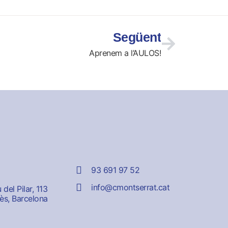
Següent
Aprenem a l’AULOS!
93 691 97 52
info@cmontserrat.cat
del Pilar, 113
ès, Barcelona