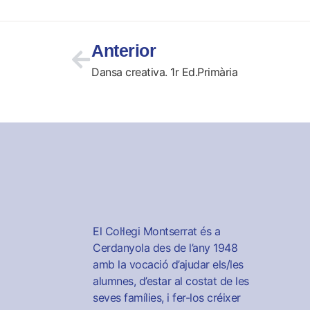
Anterior
Dansa creativa. 1r Ed.Primària
El Col·legi Montserrat és a
Cerdanyola des de l’any 1948
amb la vocació d’ajudar els/les
alumnes, d’estar al costat de les
seves famílies, i fer-los créixer