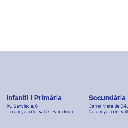
Infantil i Primària
Secundària
Av. Sant Iscle, 6
Carrer Mare de Déu 
Cerdanyola del Vallès, Barcelona
Cerdanyola del Vall