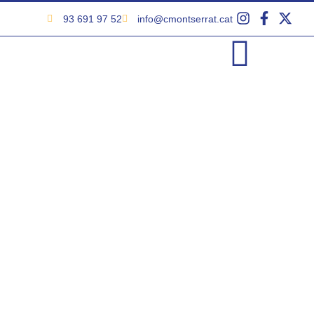
93 691 97 52
info@cmontserrat.cat