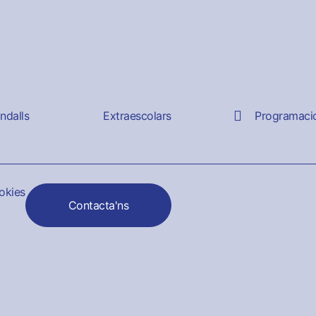
andalls
Extraescolars
Programaci
ookies
Contacta'ns