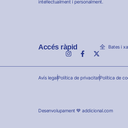
intel·lectualment i personalment.
Accés ràpid
Bates i x
Avís legal
Política de privacitat
Política de c
Desenvolupament 💙 addicional.com