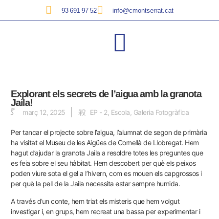
93 691 97 52
info@cmontserrat.cat
Explorant els secrets de l’aigua amb la granota
Jaila!
març 12, 2025
EP - 2
,
Escola
,
Galeria Fotogràfica
Per tancar el projecte sobre l’aigua, l’alumnat de segon de primària
ha visitat el Museu de les Aigües de Cornellà de Llobregat. Hem
hagut d’ajudar la granota Jaila a resoldre totes les preguntes que
es feia sobre el seu hàbitat. Hem descobert per què els peixos
poden viure sota el gel a l’hivern, com es mouen els capgrossos i
per què la pell de la Jaila necessita estar sempre humida.
A través d’un conte, hem triat els misteris que hem volgut
investigar i, en grups, hem recreat una bassa per experimentar i