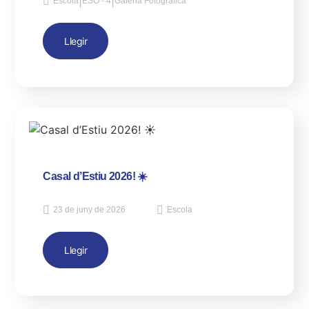
|
|
Escola
ESO - 4
Galeria Fotogràfica
Llegir
Casal d’Estiu 2026! ☀️
23 de juny de 2026
Escola
Llegir