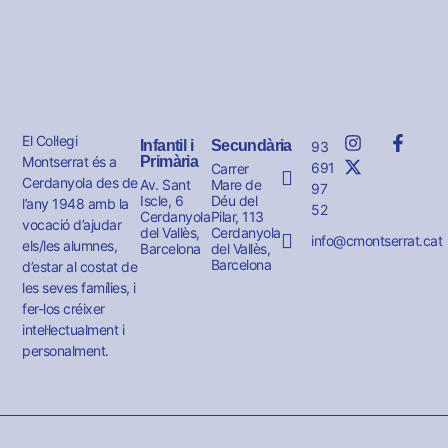
El Col·legi
Infantil i
Secundària
93
Montserrat és a
Primària
691
Carrer
Cerdanyola des de
Av. Sant
Mare de
97
Iscle, 6
Déu del
l’any 1948 amb la
52
Cerdanyola
Pilar, 113
vocació d’ajudar
del Vallès,
Cerdanyola
info@cmontserrat.cat
els/les alumnes,
Barcelona
del Vallès,
Barcelona
d’estar al costat de
les seves famílies, i
fer-los créixer
intel·lectualment i
personalment.