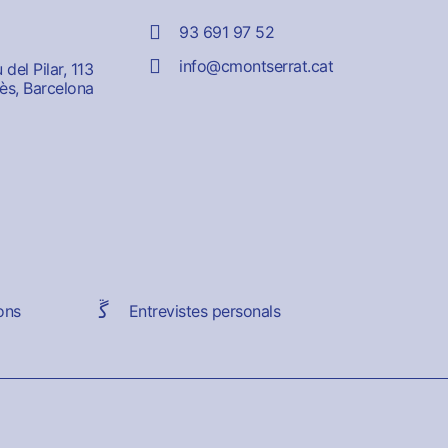
93 691 97 52
info@cmontserrat.cat
del Pilar, 113
ès, Barcelona
ons
Entrevistes personals