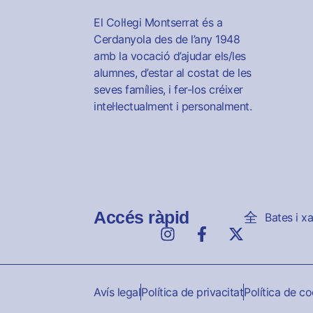
El Col·legi Montserrat és a
Cerdanyola des de l’any 1948
amb la vocació d’ajudar els/les
alumnes, d’estar al costat de les
seves famílies, i fer-los créixer
intel·lectualment i personalment.
Accés ràpid
Bates i x
Avís legal
Política de privacitat
Política de c