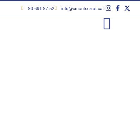
93 691 97 52
info@cmontserrat.cat