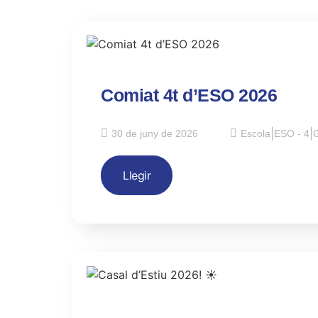
Comiat 4t d’ESO 2026
30 de juny de 2026
Escola
|
ESO - 4
|
G
Llegir