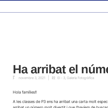
Ha arribat el núm
novembre 3, 2021
EI - 3
,
Galeria Fotogràfica
Hola famílies!!
A les classes de P3 ens ha arribat una carta molt espec
arribat un número molt divertit i que l’havíem de buscar 