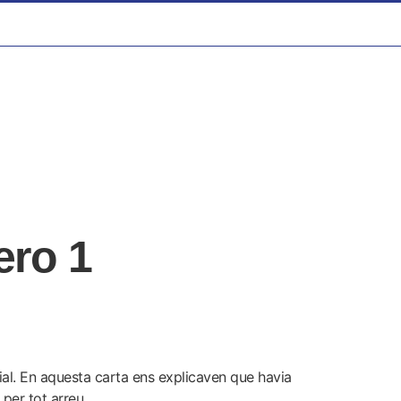
ero 1
ial. En aquesta carta ens explicaven que havia
per tot arreu.