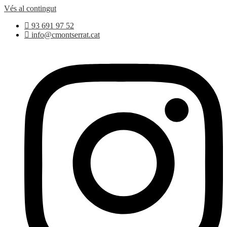
Vés al contingut
93 691 97 52
info@cmontserrat.cat