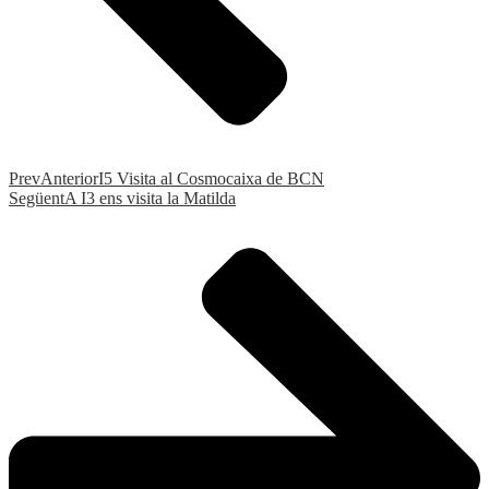
Prev
Anterior
I5 Visita al Cosmocaixa de BCN
Següent
A I3 ens visita la Matilda