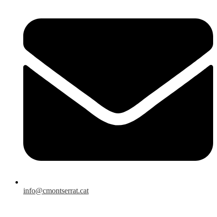
info@cmontserrat.cat