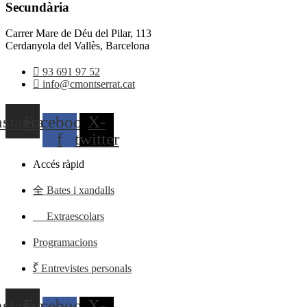
Secundària
Carrer Mare de Déu del Pilar, 113
Cerdanyola del Vallès, Barcelona
93 691 97 52
info@cmontserrat.cat
nstagram
Facebook-
X-
f
twitter
Accés ràpid
Bates i xandalls
Extraescolars
Programacions
Entrevistes personals
nstagram
Facebook-
X-