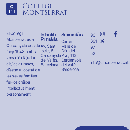
El Col·legi
Infantil i
Secundària
93
Montserrat és a
Primària
691
Carrer
Cerdanyola des de
Av. Sant
Mare de
97
Iscle, 6
Déu del
l’any 1948 amb la
52
Cerdanyola
Pilar, 113
vocació d’ajudar
del Vallès,
Cerdanyola
info@cmontserrat.cat
els/les alumnes,
Barcelona
del Vallès,
Barcelona
d’estar al costat de
les seves famílies, i
fer-los créixer
intel·lectualment i
personalment.