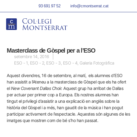
93 691 97 52
info@cmontserrat.cat
Masterclass de Gòspel per a l’ESO
setembre 14, 2016
ESO - 1
,
ESO - 2
,
ESO - 3
,
ESO - 4
,
Galeria Fotogràfica
Aquest divendres, 16 de setembre, al matí, els alumnes d’ESO
han assistit a l’Ateneu a la masterclass de Gòspel que els ha ofert
el
New Covenant Dallas Choir.
Aquest grup ha arribat de Dallas
per actuar per primer cop a Europa. Els nostres alumnes han
tingut el privilegi d’assistir a una explicació en anglès sobre la
història del Gòspel i a més, han gaudit de la música i han pogut
participar activament de l’espectacle. Aquestes són algunes de les
imatges que mostren com de bé s’ho han passat.