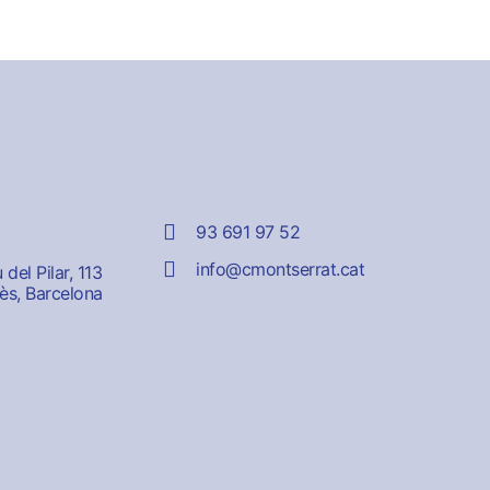
93 691 97 52
info@cmontserrat.cat
del Pilar, 113
ès, Barcelona