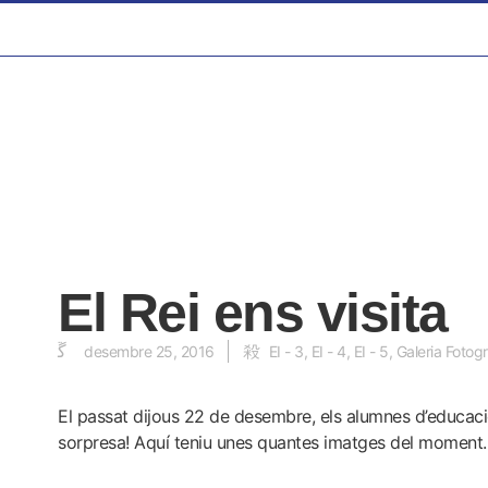
El Rei ens visita
desembre 25, 2016
EI - 3
,
EI - 4
,
EI - 5
,
Galeria Fotogr
El passat dijous 22 de desembre, els alumnes d’educació 
sorpresa! Aquí teniu unes quantes imatges del moment.