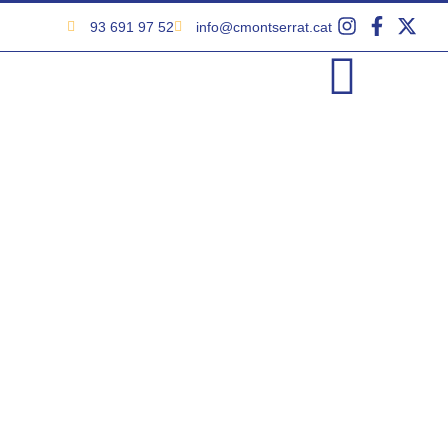
93 691 97 52
info@cmontserrat.cat