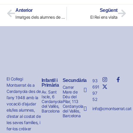
Anterior
Següent
Imatges dels alumnes de 4t d’ESO a la pista de gel
El Rei ens visita
El Col·legi
Infantil i
Secundària
93
Montserrat és a
Primària
691
Carrer
Cerdanyola des de
Av. Sant
Mare de
97
Iscle, 6
Déu del
l’any 1948 amb la
52
Cerdanyola
Pilar, 113
vocació d’ajudar
del Vallès,
Cerdanyola
info@cmontserrat.cat
els/les alumnes,
Barcelona
del Vallès,
Barcelona
d’estar al costat de
les seves famílies, i
fer-los créixer