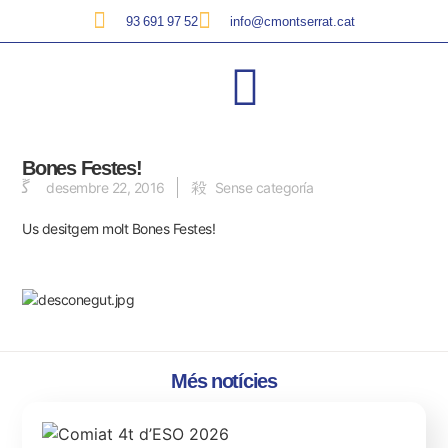
93 691 97 52
info@cmontserrat.cat
Bones Festes!
desembre 22, 2016
Sense categoría
Us desitgem molt Bones Festes!
Més notícies