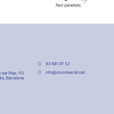
Fem panellets
93 691 97 52
info@cmontserrat.cat
del Pilar, 113
ès, Barcelona