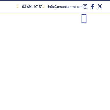
93 691 97 52
info@cmontserrat.cat