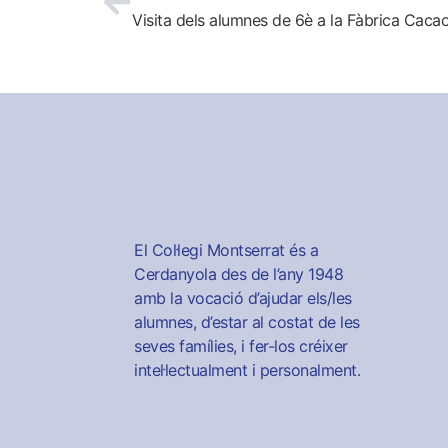
Visita dels alumnes de 6è a la Fàbrica Cacao
El Col·legi Montserrat és a
Cerdanyola des de l’any 1948
amb la vocació d’ajudar els/les
alumnes, d’estar al costat de les
seves famílies, i fer-los créixer
intel·lectualment i personalment.