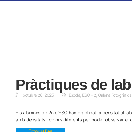
Pràctiques de lab
octubre 28, 2025
Escola
,
ESO - 2
,
Galeria Fotogràfica
Els alumnes de 2n d’ESO han practicat la densitat al la
amb densitats i colors diferents per poder observar el q
Fotografies