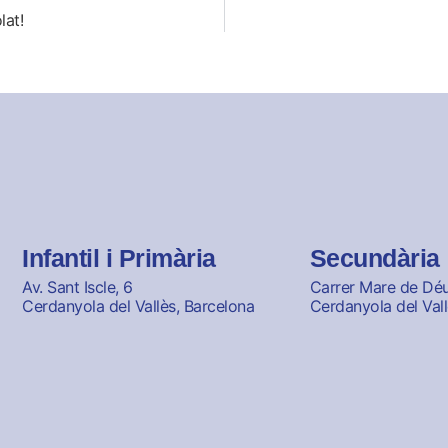
lat!
Infantil i Primària
Secundària
Av. Sant Iscle, 6
Carrer Mare de Déu 
Cerdanyola del Vallès, Barcelona
Cerdanyola del Vall