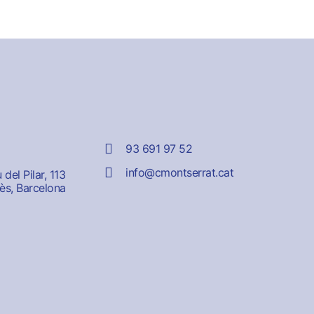
93 691 97 52
info@cmontserrat.cat
del Pilar, 113
ès, Barcelona