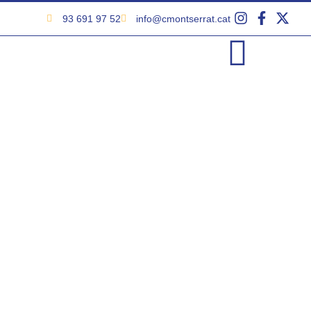
93 691 97 52
info@cmontserrat.cat