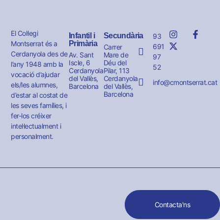
El Col·legi
Infantil i
Secundària
93
Montserrat és a
Primària
691
Carrer
Cerdanyola des de
Av. Sant
Mare de
97
Iscle, 6
Déu del
l’any 1948 amb la
52
Cerdanyola
Pilar, 113
vocació d’ajudar
del Vallès,
Cerdanyola
info@cmontserrat.cat
els/les alumnes,
Barcelona
del Vallès,
Barcelona
d’estar al costat de
les seves famílies, i
fer-los créixer
intel·lectualment i
personalment.
Contacta'ns