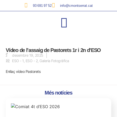
93 691 97 52
info@cmontserrat.cat
Vídeo de l’assaig de Pastorets 1r i 2n d’ESO
desembre 19, 2025
ESO - 1
,
ESO - 2
,
Galeria Fotogràfica
Enllaç vídeo Pastorets
Més notícies