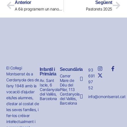
Anterior
Següent
A 6è programem un nanorobot
Pastorets 2025
El Col·legi
Infantil i
Secundària
93
Montserrat és a
Primària
691
Carrer
Cerdanyola des de
Av. Sant
Mare de
97
Iscle, 6
Déu del
l’any 1948 amb la
52
Cerdanyola
Pilar, 113
vocació d’ajudar
del Vallès,
Cerdanyola
info@cmontserrat.cat
els/les alumnes,
Barcelona
del Vallès,
Barcelona
d’estar al costat de
les seves famílies, i
fer-los créixer
intel·lectualment i