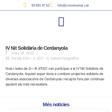
93 691 97 52
info@cmontserrat.cat
IV Nit Solidària de Cerdanyola
març 28, 2023
Escola
,
ESO - 3
,
ESO - 4
,
Galeria Fotogràfica
Nois i noies de 3r i 4t d’ESO van participar a la IV Nit Solidària de
Cerdanyola. Aquest sopar dona a conèixer projectes solidaris de
diverses associacions de Cerdanyola i recapta fons per continuar
ajudant els més necessitats.
Més notícies