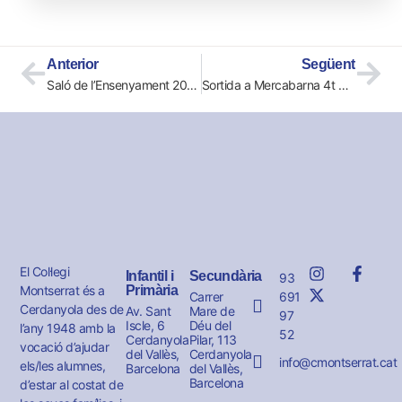
Anterior
Següent
Saló de l’Ensenyament 2023
Sortida a Mercabarna 4t EP 29 de març de 2023
El Col·legi
Infantil i
Secundària
93
Montserrat és a
Primària
691
Carrer
Cerdanyola des de
Av. Sant
Mare de
97
Iscle, 6
Déu del
l’any 1948 amb la
52
Cerdanyola
Pilar, 113
vocació d’ajudar
del Vallès,
Cerdanyola
info@cmontserrat.cat
els/les alumnes,
Barcelona
del Vallès,
Barcelona
d’estar al costat de