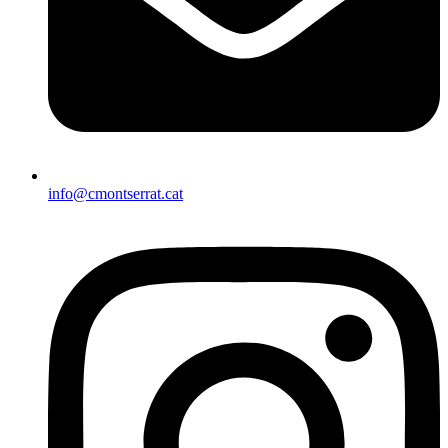
info@cmontserrat.cat