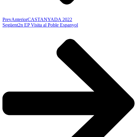
Prev
Anterior
CASTANYADA 2022
Següent
2n EP Visita al Poble Espanyol