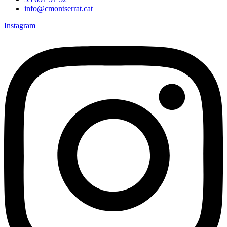
info@cmontserrat.cat
Instagram