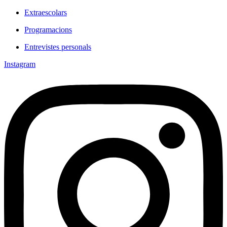
Extraescolars
Programacions
Entrevistes personals
Instagram