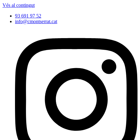
Vés al contingut
93 691 97 52
info@cmontserrat.cat