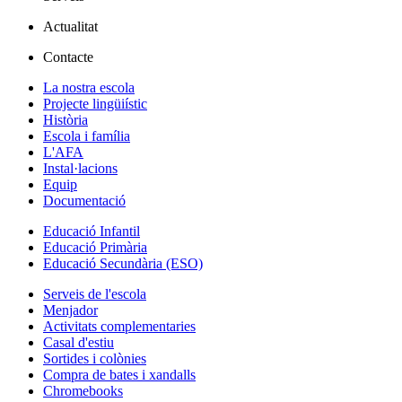
Actualitat
Contacte
La nostra escola
Projecte lingüiístic
Història
Escola i família
L'AFA
Instal·lacions
Equip
Documentació
Educació Infantil
Educació Primària
Educació Secundària (ESO)
Serveis de l'escola
Menjador
Activitats complementaries
Casal d'estiu
Sortides i colònies
Compra de bates i xandalls
Chromebooks