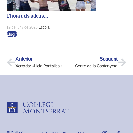
L’hora dels adeus…
19 de juny de 2026
Escola
Llegir
Anterior
Següent
Xerrada: «Hola Pantalles!»
Conte de la Castanyera
El Col·legi