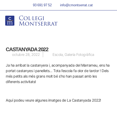
93 691 97 52
info@cmontserrat.cat
CASTANYADA 2022
octubre 28, 2022
Escola
,
Galeria Fotogràfica
Ja ha arribat la castanyera i, acompanyada del Marrameu, ens ha
portat castanyes i panellets… Tota l’escola fa olor de tardor ! Dels
més petits als més grans molt bé s’ho han passat amb les
diferents activitats!
Aquí podeu veure algunes imatges de La Castanyada 2022!