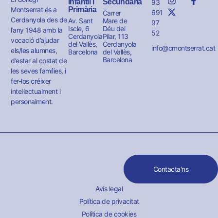
Infantil i
Secundària
93
Montserrat és a
Primària
691
Carrer
Cerdanyola des de
Av. Sant
Mare de
97
Iscle, 6
Déu del
l’any 1948 amb la
52
Cerdanyola
Pilar, 113
vocació d’ajudar
del Vallès,
Cerdanyola
info@cmontserrat.cat
els/les alumnes,
Barcelona
del Vallès,
Barcelona
d’estar al costat de
les seves famílies, i
fer-los créixer
intel·lectualment i
personalment.
Contacta'ns
Avís legal
Política de privacitat
Política de cookies