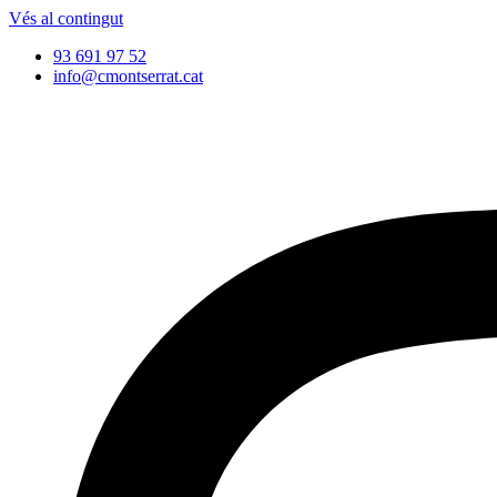
Vés al contingut
93 691 97 52
info@cmontserrat.cat