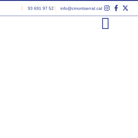
93 691 97 52
info@cmontserrat.cat