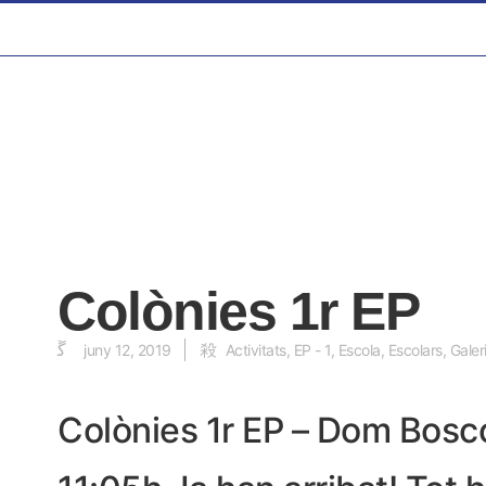
Colònies 1r EP
juny 12, 2019
Activitats
,
EP - 1
,
Escola
,
Escolars
,
Galer
Colònies 1r EP – Dom Bosc