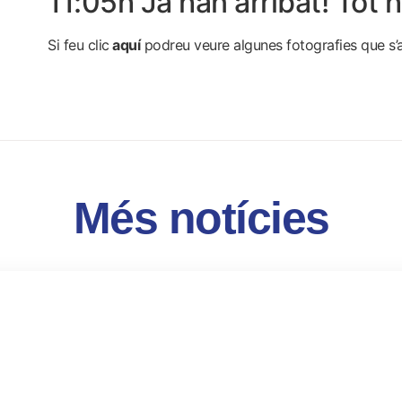
11:05h Ja han arribat! Tot 
Si feu clic
aquí
podreu veure algunes fotografies que s’an
Més notícies