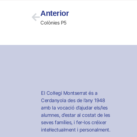
Anterior
Colònies P5
El Col·legi Montserrat és a
Cerdanyola des de l’any 1948
amb la vocació d’ajudar els/les
alumnes, d’estar al costat de les
seves famílies, i fer-los créixer
intel·lectualment i personalment.