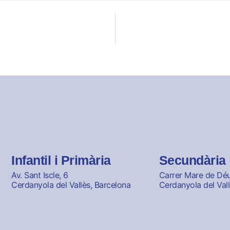
Infantil i Primària
Secundària
Av. Sant Iscle, 6
Carrer Mare de Déu 
Cerdanyola del Vallès, Barcelona
Cerdanyola del Vall