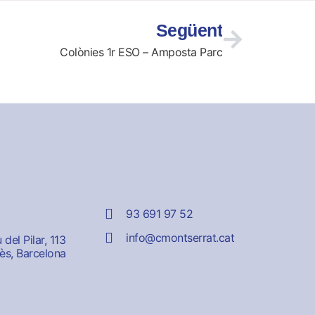
Següent
Colònies 1r ESO – Amposta Parc
93 691 97 52
info@cmontserrat.cat
del Pilar, 113
ès, Barcelona