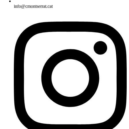
info@cmontserrat.cat