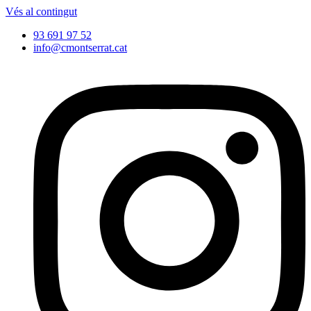
Vés al contingut
93 691 97 52
info@cmontserrat.cat