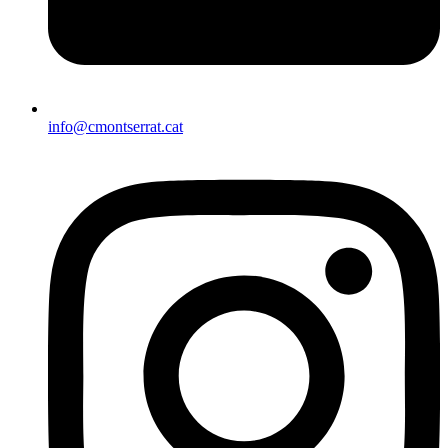
info@cmontserrat.cat