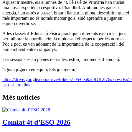
Aquest trimestre, els alumnes de 4t, 5è i 6è de Primària han iniciat
una nova experiència esportiva: l’handbol. Amb moltes ganes i
energia, han après a passar, botar i llançar la pilota, descobrint que el
més important no és només marcar gols, sinó aprendre a jugar en
equip i divertir-se.
A les classes d’Educació Física practiquen diferents exercicis i jocs
per millorar la coordinació, la rapidesa i el respecte per les normes.
Poc a poc, es van adonant de la importància de la cooperació i del
bon ambient entre companys.
Les sessions estan plenes de rialles, esforç i moments d’emoció.
“Quan juguem en equip, tots guanyem.”
https://drive.google.com/drive/folders/1YeCxi9aOOK2t76s77w2
usp=share_link
Més notícies
Comiat 4t d’ESO 2026