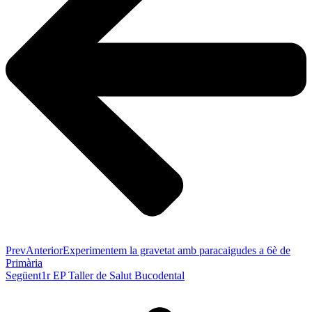
Prev
Anterior
Experimentem la gravetat amb paracaigudes a 6è de
Primària
Següent
1r EP Taller de Salut Bucodental