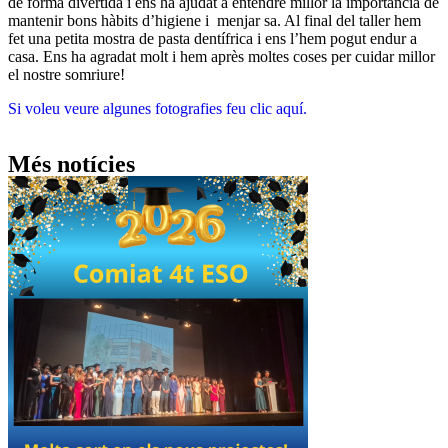
de forma divertida i ens ha ajudat a entendre millor la importància de
mantenir bons hàbits d’higiene i menjar sa. Al final del taller hem
fet una petita mostra de pasta dentífrica i ens l’hem pogut endur a
casa. Ens ha agradat molt i hem après moltes coses per cuidar millor
el nostre somriure!
Si voleu veure algunes fotografies feu clic aquí.
Més notícies