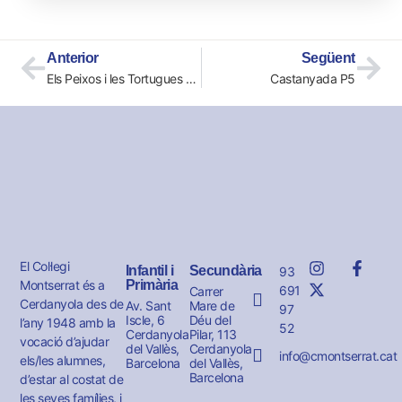
Anterior
Següent
Els Peixos i les Tortugues classifiquem segons el color
Castanyada P5
El Col·legi
Infantil i
Secundària
93
Montserrat és a
Primària
691
Carrer
Cerdanyola des de
Av. Sant
Mare de
97
Iscle, 6
Déu del
l’any 1948 amb la
52
Cerdanyola
Pilar, 113
vocació d’ajudar
del Vallès,
Cerdanyola
info@cmontserrat.cat
els/les alumnes,
Barcelona
del Vallès,
Barcelona
d’estar al costat de
les seves famílies, i