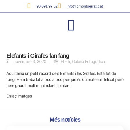
93 691 97 52
info@cmontserrat.cat
Elefants i Girafes fan fang
novembre 3, 2020
EI - 5
,
Galeria Fotogràfica
Aquí teniu un petit record dels Elefants i les Girafes. Està fet de
fang. Hem treballat a poc a poc perquè és un material delicat però
hem gaudit molt manipulant i pintant.
Enllaç imatges
Més notícies