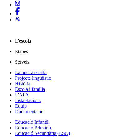
L'escola
Etapes
Serveis
La nostra escola
Projecte lingüiístic
Història
Escola i família
L'AFA
Instal·lacions
Equip
Documentació
Educació Infantil
Educació Primària
Educació Secundària (ESO)