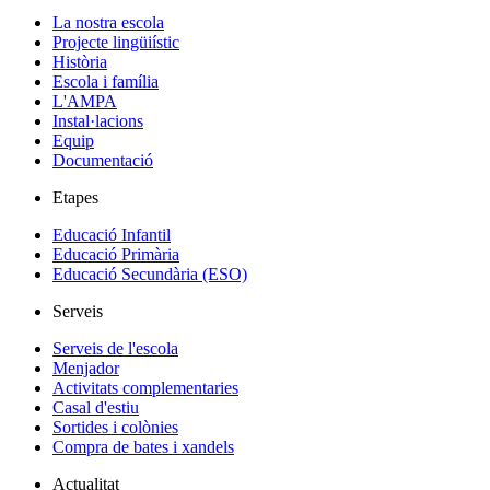
La nostra escola
Projecte lingüiístic
Història
Escola i família
L'AMPA
Instal·lacions
Equip
Documentació
Etapes
Educació Infantil
Educació Primària
Educació Secundària (ESO)
Serveis
Serveis de l'escola
Menjador
Activitats complementaries
Casal d'estiu
Sortides i colònies
Compra de bates i xandels
Actualitat