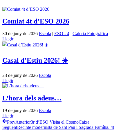
Comiat 4t d’ESO 2026
30 de juny de 2026
Escola
|
ESO - 4
|
Galeria Fotogràfica
Llegir
Casal d’Estiu 2026! ☀️
23 de juny de 2026
Escola
Llegir
L’hora dels adeus…
19 de juny de 2026
Escola
Llegir
Prev
Anterior
3r d’ESO Visita el CosmoCaixa
Següent
Recinte modernista de Sant Pau i Sagrada Família. 4t