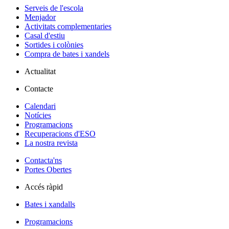
Serveis de l'escola
Menjador
Activitats complementaries
Casal d'estiu
Sortides i colònies
Compra de bates i xandels
Actualitat
Contacte
Calendari
Notícies
Programacions
Recuperacions d'ESO
La nostra revista
Contacta'ns
Portes Obertes
Accés ràpid
Bates i xandalls
Programacions