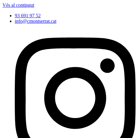
Vés al contingut
93 691 97 52
info@cmontserrat.cat