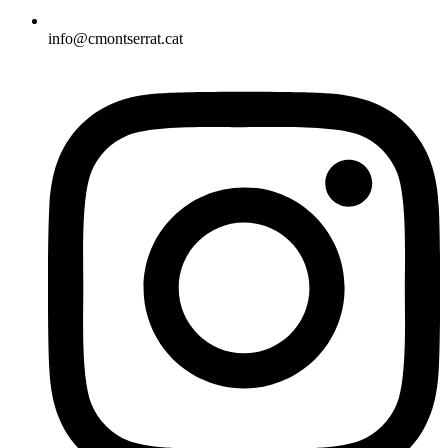
info@cmontserrat.cat