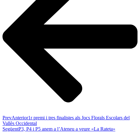
Prev
Anterior
1r premi i tres finalistes als Jocs Florals Escolars del
Vallès Occidental
Següent
P3, P4 i P5 anem a l’Ateneu a veure «La Rateta»