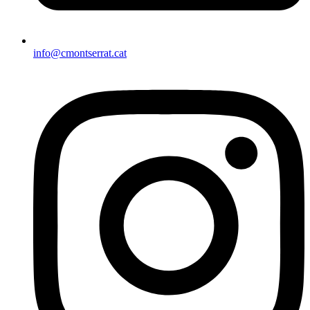
info@cmontserrat.cat