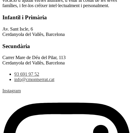
vocació d’ajudar els/les alumnes, d’estar al costat de les seves
famílies, i fer-los créixer intel·lectualment i personalment.
Infantil i Primària
Av. Sant Iscle, 6
Cerdanyola del Vallès, Barcelona
Secundària
Carrer Mare de Déu del Pilar, 113
Cerdanyola del Vallès, Barcelona
93 691 97 52
info@cmontserrat.cat
Instagram