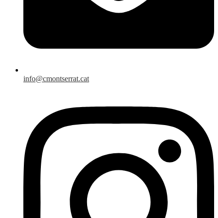
info@cmontserrat.cat