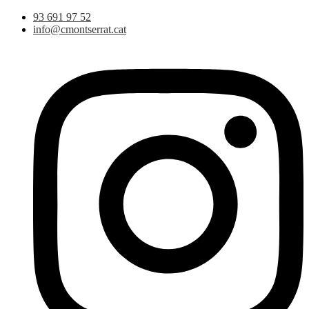
Vés
93 691 97 52
al
info@cmontserrat.cat
contingut