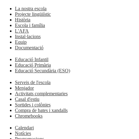
La nostra escola
Projecte lingüiístic
Història
Escola i família
L'AFA
Instal·lacions
Equip
Documentació
Educació Infantil
Educació Primària
Educació Secundària (ESO)
Serveis de l'escola
Menjador
Activitats complementaries
Casal d'estiu
Sortides i colònies
Compra de bates i xandalls
Chromebooks
Calendari
Notícies
Programacions