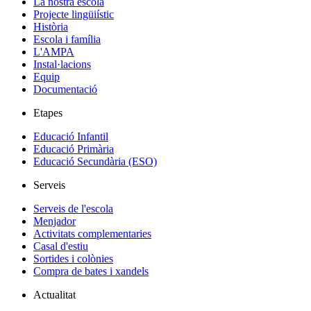
La nostra escola
Projecte lingüiístic
Història
Escola i família
L'AMPA
Instal·lacions
Equip
Documentació
Etapes
Educació Infantil
Educació Primària
Educació Secundària (ESO)
Serveis
Serveis de l'escola
Menjador
Activitats complementaries
Casal d'estiu
Sortides i colònies
Compra de bates i xandels
Actualitat