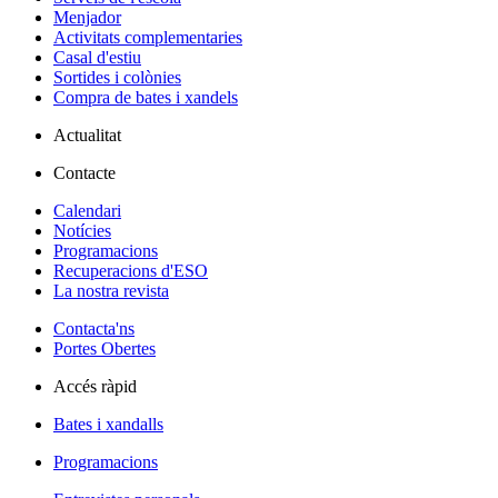
Menjador
Activitats complementaries
Casal d'estiu
Sortides i colònies
Compra de bates i xandels
Actualitat
Contacte
Calendari
Notícies
Programacions
Recuperacions d'ESO
La nostra revista
Contacta'ns
Portes Obertes
Accés ràpid
Bates i xandalls
Programacions