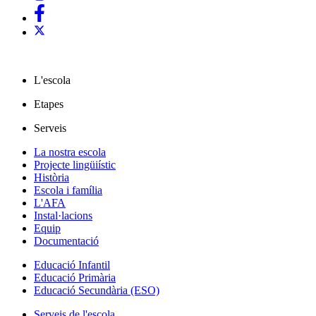
L'escola
Etapes
Serveis
La nostra escola
Projecte lingüiístic
Història
Escola i família
L'AFA
Instal·lacions
Equip
Documentació
Educació Infantil
Educació Primària
Educació Secundària (ESO)
Serveis de l'escola