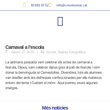
93 691 97 52
info@cmontserrat.cat
Carnaval a l’escola
febrer 27, 2020
Escola
,
Galeria Fotogràfica
La setmana passada vam celebrar els actes de carnaval a
l’escola. Dijous, vam celebrar dijous gras al pati de l’escola i vam
donar la benvinguda al Carnestoltes. Divendres, tots els alumnes
van desfilar amb les disfresses confeccionades per ells mateixos
entorn del tema «Cuidem el món».
Aquí podreu veure algunes
imatges.
Més notícies