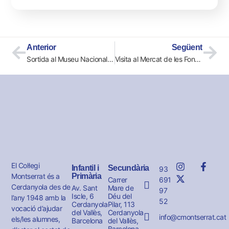
Anterior
Següent
Sortida al Museu Nacional d’Art de Catalunya (MNAC)
Visita al Mercat de les Fontetes
El Col·legi
Infantil i
Secundària
93
Montserrat és a
Primària
691
Carrer
Cerdanyola des de
Av. Sant
Mare de
97
Iscle, 6
Déu del
l’any 1948 amb la
52
Cerdanyola
Pilar, 113
vocació d’ajudar
del Vallès,
Cerdanyola
info@cmontserrat.cat
els/les alumnes,
Barcelona
del Vallès,
Barcelona