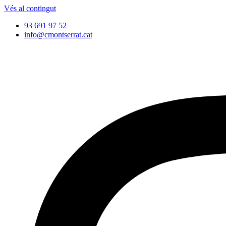
Vés al contingut
93 691 97 52
info@cmontserrat.cat