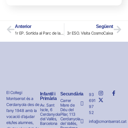
Anterior
Següent
1r EP. Sortida al Parc de la Salut de Sabadell
3r ESO. Visita CosmoCaixa
El Col·legi
Infantil i
Secundària
93
Montserrat és a
Primària
691
Carrer
Cerdanyola des de
Av. Sant
Mare de
97
Iscle, 6
Déu del
l’any 1948 amb la
52
Cerdanyola
Pilar, 113
vocació d’ajudar
del Vallès,
Cerdanyola
info@cmontserrat.cat
els/les alumnes,
Barcelona
del Vallès,
Barcelona