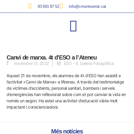
93 691 97 52
info@cmontserrat.cat
Canvi de marxa. 4t d’ESO a l’Ateneu
novembre 21, 2022
ESO - 4
,
Galeria Fotogràfica
Aquest 21 de novembre, els alumnes de 4t d’ESO han assistit a
l’activitat «Canvi de Marxa» a l’Ateneu. A través del testimoniatge
de víctimes d’accidents, personal sanitari, bombers i serveis
d’emergències han reflexionat sobre com et pot canviar la vida en
només un segon.
Ha estat una activitat d’educació viària molt
impactant i conscienciadora.
Més notícies