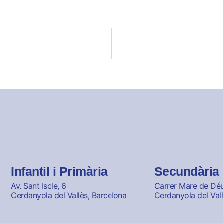
Infantil i Primària
Secundària
Av. Sant Iscle, 6
Carrer Mare de Déu 
Cerdanyola del Vallès, Barcelona
Cerdanyola del Vall