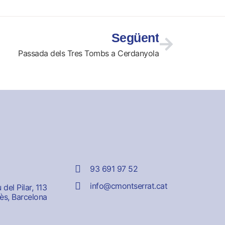
Següent
Passada dels Tres Tombs a Cerdanyola
93 691 97 52
info@cmontserrat.cat
del Pilar, 113
ès, Barcelona