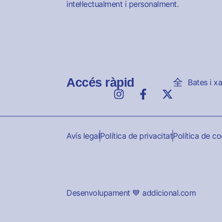
intel·lectualment i personalment.
Accés ràpid
Bates i x
Avís legal
Política de privacitat
Política de c
Desenvolupament 💙 addicional.com