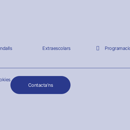
andalls
Extraescolars
Programaci
ookies
Contacta'ns