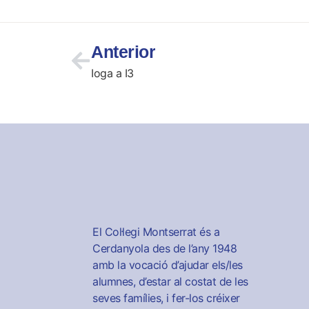
Anterior
Ioga a I3
El Col·legi Montserrat és a
Cerdanyola des de l’any 1948
amb la vocació d’ajudar els/les
alumnes, d’estar al costat de les
seves famílies, i fer-los créixer