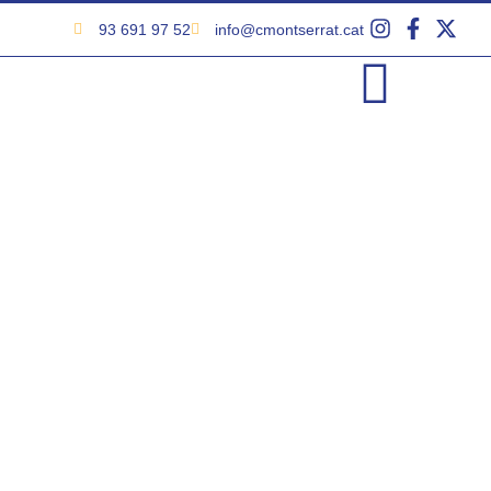
93 691 97 52
info@cmontserrat.cat