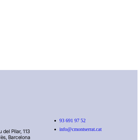
93 691 97 52
info@cmontserrat.cat
del Pilar, 113
lès, Barcelona