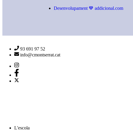
Desenvolupament 💙 addicional.com
93 691 97 52
info@cmontserrat.cat
L'escola