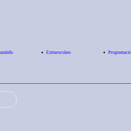
xandalls
Extraescolars
Programaci