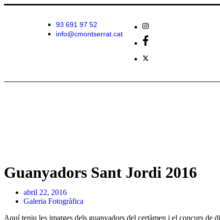
93 691 97 52
info@cmontserrat.cat
Guanyadors Sant Jordi 2016
abril 22, 2016
Galeria Fotogràfica
Aquí teniu les imatges dels guanyadors del certàmen i el concurs de dib