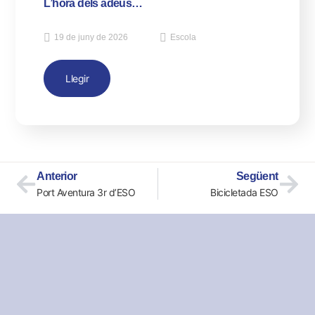
L’hora dels adeus…
19 de juny de 2026
Escola
Llegir
Anterior
Següent
Port Aventura 3r d’ESO
Bicicletada ESO