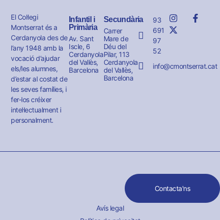
El Col·legi
Infantil i
Secundària
93
Montserrat és a
Primària
691
Carrer
Cerdanyola des de
Av. Sant
Mare de
97
Iscle, 6
Déu del
l’any 1948 amb la
52
Cerdanyola
Pilar, 113
vocació d’ajudar
del Vallès,
Cerdanyola
info@cmontserrat.cat
els/les alumnes,
Barcelona
del Vallès,
Barcelona
d’estar al costat de
les seves famílies, i
fer-los créixer
intel·lectualment i
personalment.
Contacta'ns
Avís legal