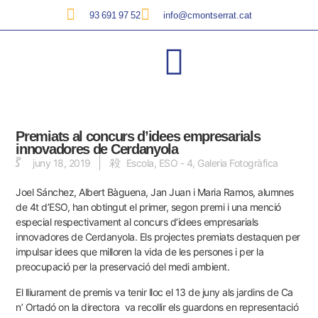
93 691 97 52
info@cmontserrat.cat
Premiats al concurs d’idees empresarials
innovadores de Cerdanyola
juny 18, 2019
Escola
,
ESO - 4
,
Galeria Fotogràfica
Joel Sánchez, Albert Bàguena, Jan Juan i Maria Ramos, alumnes
de 4t d’ESO, han obtingut el primer, segon premi i una menció
especial respectivament al concurs d’idees empresarials
innovadores de Cerdanyola. Els projectes premiats destaquen per
impulsar idees que milloren la vida de les persones i per la
preocupació per la preservació del medi ambient.
El lliurament de premis va tenir lloc el 13 de juny als jardins de Ca
n’ Ortadó on la directora va recollir els guardons en representació