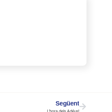
Següent
L’hora dels Adéus!