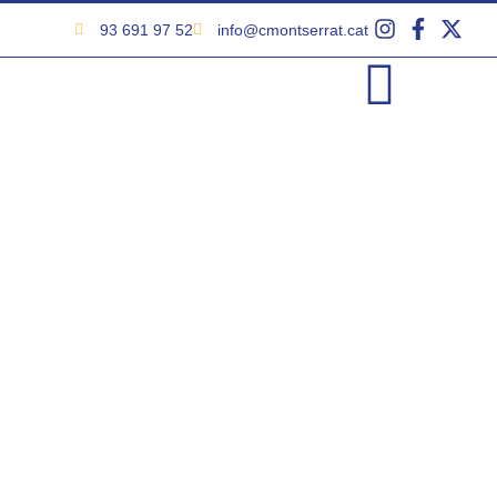
93 691 97 52
info@cmontserrat.cat