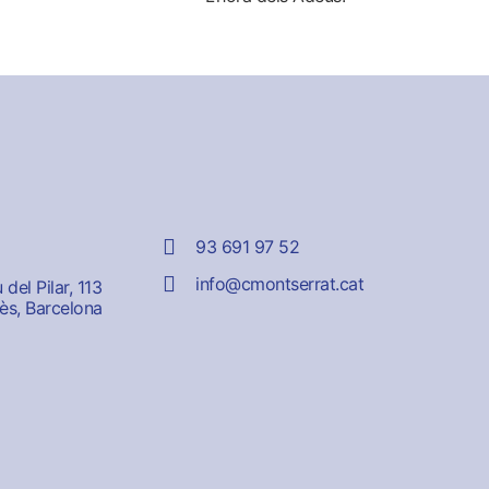
93 691 97 52
info@cmontserrat.cat
del Pilar, 113
ès, Barcelona