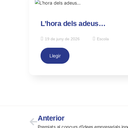
L’hora dels adeus…
19 de juny de 2026
Escola
Llegir
Anterior
Premiats al concurs d’idees empresarials i