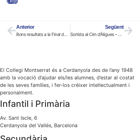
Llegir
Anterior
Següent
Bons resultats a la Final de Catalunya de Scrabble escolar en català en la categoria de 5è i 6è de primària
Sortida al Cim d’Àligues – 3r curs d’EP
El Col·legi Montserrat és a Cerdanyola des de l’any 1948
amb la vocació d’ajudar els/les alumnes, d’estar al costat
de les seves famílies, i fer-los créixer intel·lectualment i
personalment.
Infantil i Primària
Av. Sant Iscle, 6
Cerdanyola del Vallès, Barcelona
Secundària