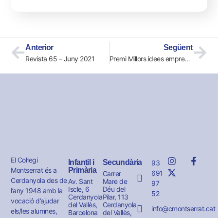
Anterior
Següent
Revista 65 – Juny 2021
Premi Millors idees empresarials innovadores
El Col·legi
Infantil i
Secundària
93
Montserrat és a
Primària
691
Carrer
Cerdanyola des de
Av. Sant
Mare de
97
Iscle, 6
Déu del
l’any 1948 amb la
52
Cerdanyola
Pilar, 113
vocació d’ajudar
del Vallès,
Cerdanyola
info@cmontserrat.cat
els/les alumnes,
Barcelona
del Vallès,