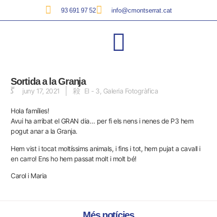
93 691 97 52
info@cmontserrat.cat
Sortida a la Granja
juny 17, 2021
EI - 3
,
Galeria Fotogràfica
Hola famílies!
Avui ha arribat el GRAN dia… per fi els nens i nenes de P3 hem
pogut anar a la Granja.
Hem vist i tocat moltíssims animals, i fins i tot, hem pujat a cavall i
en carro! Ens ho hem
passat molt i molt bé
!
Carol i Maria
Més notícies