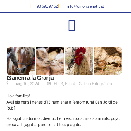
93 691 97 52
info@cmontserrat.cat
I3 anem a la Granja
maig 10, 2024
EI - 3
,
Escola
,
Galeria Fotogràfica
Hola famílies!!
Avui els nens i nenes d’I3 hem anat a l’entorn rural Can Jordi de
Rubí!
Ha sigut un dia molt divertit: hem vist i tocat molts animals, pujat
en cavall, jugat al parc i dinat tots plegats.