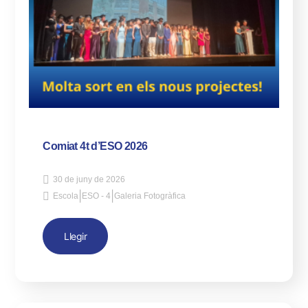
Comiat 4t d’ESO 2026
30 de juny de 2026
|
|
Escola
ESO - 4
Galeria Fotogràfica
Llegir