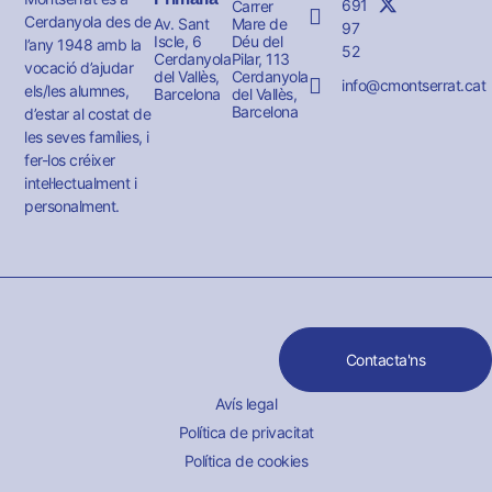
691
Carrer
Cerdanyola des de
Av. Sant
Mare de
97
Iscle, 6
Déu del
l’any 1948 amb la
52
Cerdanyola
Pilar, 113
vocació d’ajudar
del Vallès,
Cerdanyola
info@cmontserrat.cat
els/les alumnes,
Barcelona
del Vallès,
Barcelona
d’estar al costat de
les seves famílies, i
fer-los créixer
intel·lectualment i
personalment.
Contacta'ns
Avís legal
Política de privacitat
Política de cookies