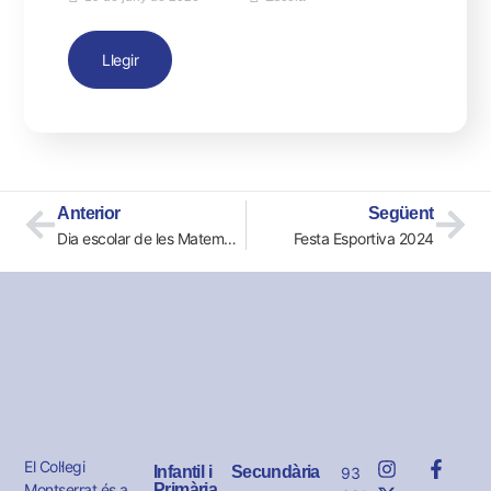
Llegir
Anterior
Següent
Dia escolar de les Matemàtiques
Festa Esportiva 2024
El Col·legi
Infantil i
Secundària
93
Montserrat és a
Primària