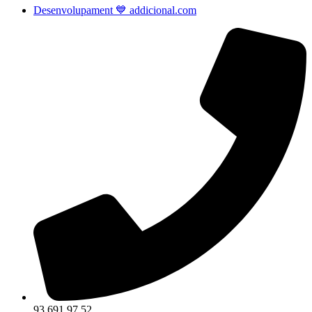
Desenvolupament 💙 addicional.com
93 691 97 52