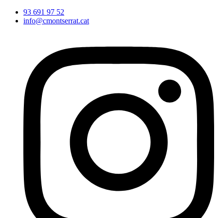
Vés
93 691 97 52
al
info@cmontserrat.cat
contingut