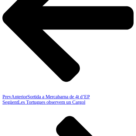
Prev
Anterior
Sortida a Mercabarna de 4t d’EP
Següent
Les Tortugues observem un Cargol