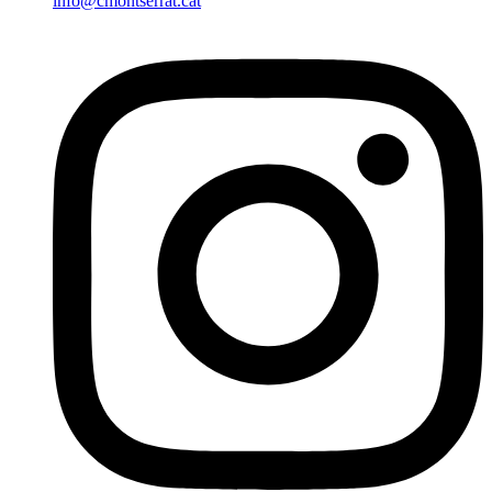
info@cmontserrat.cat