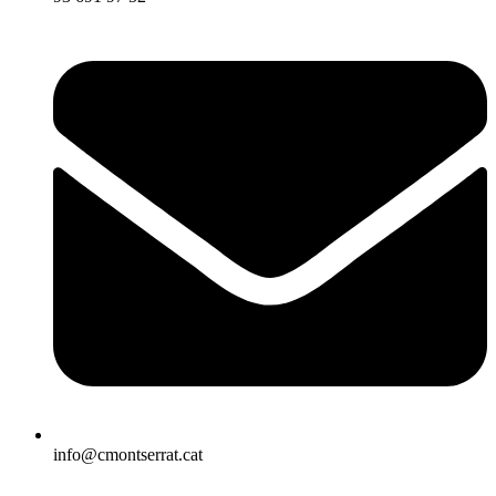
info@cmontserrat.cat