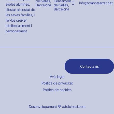
del Vallès,
Cerdanyola
info@cmontserrat.cat
els/les alumnes,
Barcelona
del Vallès,
Barcelona
d’estar al costat de
les seves famílies, i
fer-los créixer
intel·lectualment i
personalment.
Contacta'ns
Avís legal
Política de privacitat
Política de cookies
Desenvolupament 💙 addicional.com