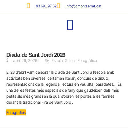
93 691 97 52
info@cmontserrat.cat
Diada de Sant Jordi 2026
abril 26, 2026
Escola
,
Galeria Fotogràfica
El 23 d’abril vam celebrar la Diada de Sant Jordi a l’escola amb
activitats ben diverses: certamen literari, concurs de dibuix,
representacions de la llegenda, lectura en veu alta, paradetes… És
una de les festes més especials de l’any que gaudeixen dels més
petits als més grans i en la qual s’obren les portes a les famílies
durant la tradicional Fira de Sant Jordi.
Fotografies