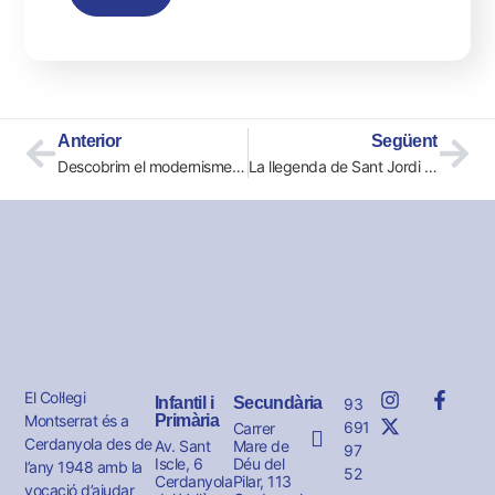
Anterior
Següent
Descobrim el modernisme a 2n!
La llegenda de Sant Jordi a les llars d’infants
El Col·legi
Infantil i
Secundària
93
Montserrat és a
Primària
691
Carrer
Cerdanyola des de
Av. Sant
Mare de
97
Iscle, 6
Déu del
l’any 1948 amb la
52
Cerdanyola
Pilar, 113
vocació d’ajudar