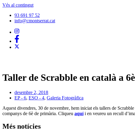
Vés al contingut
93 691 97 52
info@cmontserrat.cat
Taller de Scrabble en català a 6
desembre 2, 2018
EP - 6
,
ESO - 4
,
Galeria Fotogràfica
Aquest divendres, 30 de novembre, hem iniciat els tallers de Scrabble 
companys de 6è de primària. Cliqueu
aquí
i en veureu un recull d’ima
Més notícies