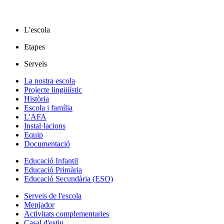
L'escola
Etapes
Serveis
La nostra escola
Projecte lingüiístic
Història
Escola i família
L'AFA
Instal·lacions
Equip
Documentació
Educació Infantil
Educació Primària
Educació Secundària (ESO)
Serveis de l'escola
Menjador
Activitats complementaries
Casal d'estiu