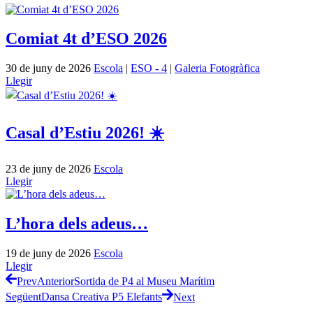
Comiat 4t d’ESO 2026
30 de juny de 2026
Escola
|
ESO - 4
|
Galeria Fotogràfica
Llegir
Casal d’Estiu 2026! ☀️
23 de juny de 2026
Escola
Llegir
L’hora dels adeus…
19 de juny de 2026
Escola
Llegir
Prev
Anterior
Sortida de P4 al Museu Marítim
Següent
Dansa Creativa P5 Elefants
Next