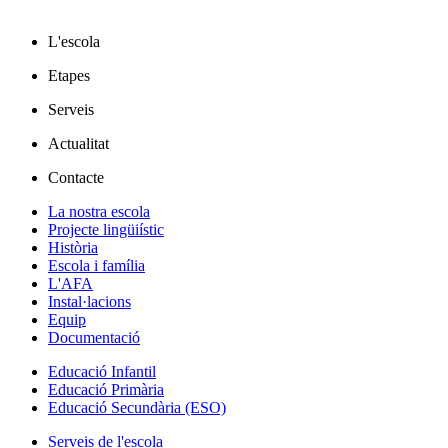
L'escola
Etapes
Serveis
Actualitat
Contacte
La nostra escola
Projecte lingüiístic
Història
Escola i família
L'AFA
Instal·lacions
Equip
Documentació
Educació Infantil
Educació Primària
Educació Secundària (ESO)
Serveis de l'escola