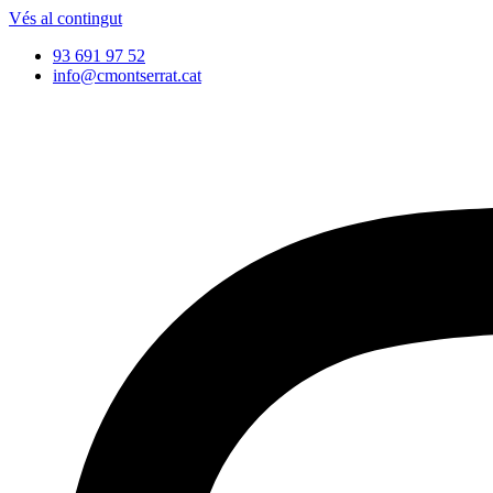
Vés al contingut
93 691 97 52
info@cmontserrat.cat