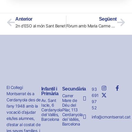
Anterior
Següent
2n d’ESO al món Sant Benet
Fòrum amb Maria Carme Roca
El Col·legi
Infantil i
Secundària
93
Montserrat és a
Primària
691
Carrer
Cerdanyola des de
Av. Sant
Mare de
97
Iscle, 6
Déu del
l’any 1948 amb la
52
Cerdanyola
Pilar, 113
vocació d’ajudar
del Vallès,
Cerdanyola
info@cmontserrat.cat
els/les alumnes,
Barcelona
del Vallès,
Barcelona
d’estar al costat de
les seves famílies, i