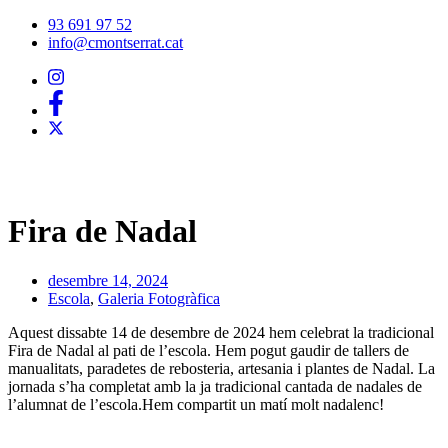
Vés
93 691 97 52
al
info@cmontserrat.cat
contingut
Fira de Nadal
desembre 14, 2024
Escola
,
Galeria Fotogràfica
Aquest dissabte 14 de desembre de 2024 hem celebrat la tradicional
Fira de Nadal al pati de l’escola. Hem pogut gaudir de tallers de
manualitats, paradetes de rebosteria, artesania i plantes de Nadal. La
jornada s’ha completat amb la ja tradicional cantada de nadales de
l’alumnat de l’escola.Hem compartit un matí molt nadalenc!