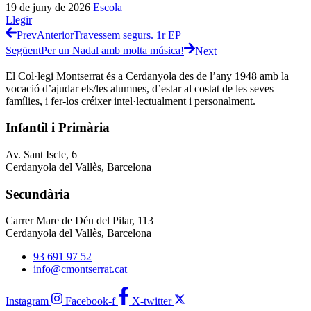
19 de juny de 2026
Escola
Llegir
Prev
Anterior
Travessem segurs. 1r EP
Següent
Per un Nadal amb molta música!
Next
El Col·legi Montserrat és a Cerdanyola des de l’any 1948 amb la
vocació d’ajudar els/les alumnes, d’estar al costat de les seves
famílies, i fer-los créixer intel·lectualment i personalment.
Infantil i Primària
Av. Sant Iscle, 6
Cerdanyola del Vallès, Barcelona
Secundària
Carrer Mare de Déu del Pilar, 113
Cerdanyola del Vallès, Barcelona
93 691 97 52
info@cmontserrat.cat
Instagram
Facebook-f
X-twitter