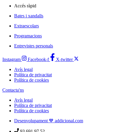
Accés ràpid
Bates i xandalls
Extraescolars
Programacions
Entrevistes personals
Instagram
Facebook-f
X-twitter
Avís legal
Política de privacitat
Política de cookies
Contacta'ns
Avís legal
Política de privacitat
Política de cookies
Desenvolupament 💙 addicional.com
93 691 97 52