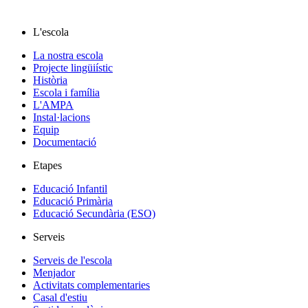
L'escola
La nostra escola
Projecte lingüiístic
Història
Escola i família
L'AMPA
Instal·lacions
Equip
Documentació
Etapes
Educació Infantil
Educació Primària
Educació Secundària (ESO)
Serveis
Serveis de l'escola
Menjador
Activitats complementaries
Casal d'estiu