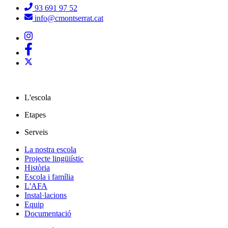
93 691 97 52
info@cmontserrat.cat
L'escola
Etapes
Serveis
La nostra escola
Projecte lingüiístic
Història
Escola i família
L'AFA
Instal·lacions
Equip
Documentació